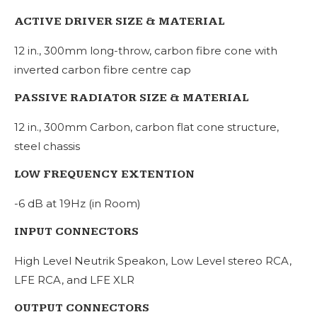
ACTIVE DRIVER SIZE & MATERIAL
12 in., 300mm long-throw, carbon fibre cone with
inverted carbon fibre centre cap
PASSIVE RADIATOR SIZE & MATERIAL
12 in., 300mm Carbon, carbon flat cone structure,
steel chassis
LOW FREQUENCY EXTENTION
-6 dB at 19Hz (in Room)
INPUT CONNECTORS
High Level Neutrik Speakon, Low Level stereo RCA,
LFE RCA, and LFE XLR
OUTPUT CONNECTORS