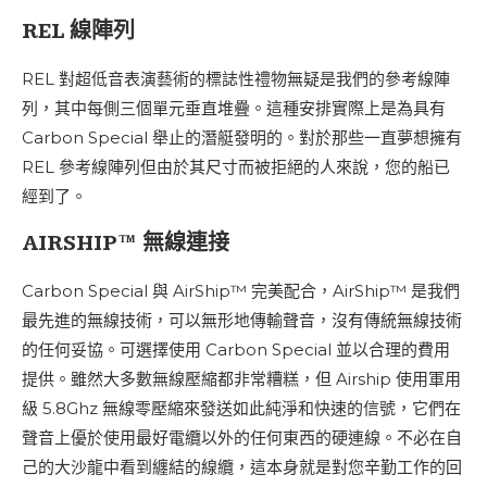
REL 線陣列
REL 對超低音表演藝術的標誌性禮物無疑是我們的參考線陣
列，其中每側三個單元垂直堆疊。這種安排實際上是為具有
Carbon Special 舉止的潛艇發明的。對於那些一直夢想擁有
REL 參考線陣列但由於其尺寸而被拒絕的人來說，您的船已
經到了。
AIRSHIP™ 無線連接
Carbon Special 與 AirShip™ 完美配合，AirShip™ 是我們
最先進的無線技術，可以無形地傳輸聲音，沒有傳統無線技術
的任何妥協。可選擇使用 Carbon Special 並以合理的費用
提供。雖然大多數無線壓縮都非常糟糕，但 Airship 使用軍用
級 5.8Ghz 無線零壓縮來發送如此純淨和快速的信號，它們在
聲音上優於使用最好電纜以外的任何東西的硬連線。不必在自
己的大沙龍中看到纏結的線纜，這本身就是對您辛勤工作的回