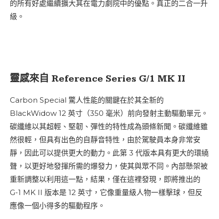
的所有好處繼續擴大其在電力劇院中的優點。真正的二合一升
級。
靈感來自 Reference Series G/1 MK II
Carbon Special 驚人性能的關鍵在於其全新的
BlackWidow 12 英寸（350 毫米）前向發射主動驅動單元。
碳纖維以其超輕、堅韌、彈性的特性成為頭條新聞。碳纖維雖
然很輕，但具有出色的自靜音特性，由於駕駛員本身非常安
靜，因此可以提供更大的動力。此第 3 代版本具有更大的環繞
聲，以更好地發揮所需的爆發力，使其與眾不同。內部懸架被
重新調整以利用這一點，結果，僅在這裡發現，即將推出的
G-1 MK II 版本是 12 英寸，它像重量級人物一樣擊球，但反
應像一個小得多的驅動程序。