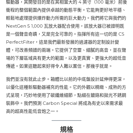
驅動器，其開發目的是在其相當大的 4 英寸（100 毫米）前後
衝程的整個範圍內提供卓越的動態平衡。它能夠更好地平穩、
輕鬆地處理提供爆炸動力所需的巨大動力。我們將它與我們的
NextGen 5 1,000 瓦放大器配合使用，該放大器已被證明既
是一個聲音奇蹟，又是完全可靠的。指揮所有這一切的是 CS
PerfectFilter，這是我們最新發展的過濾器的定制設計變
體，可改善頻譜的兩端。它提供了空靈、細膩的高音，並在聲
場的下層區域具有更大的範圍，以及更真實、更強大的超低音
傳遞。如果這聽起來好得令人難以置信，那幾乎就是。
我們並沒有就此止步。箱體比以前的中底盤設計延伸得更深，
以優化這種新驅動器補充的性能。它的外觀以精緻、成熟的方
式呈現，巧妙地使用了碳纖維細節，點綴在鍍鉻和拋光不銹鋼
裝飾中。我們預測 Carbon Special 將成為有史以來需求最
高的超高性能低音炮之一。
規格