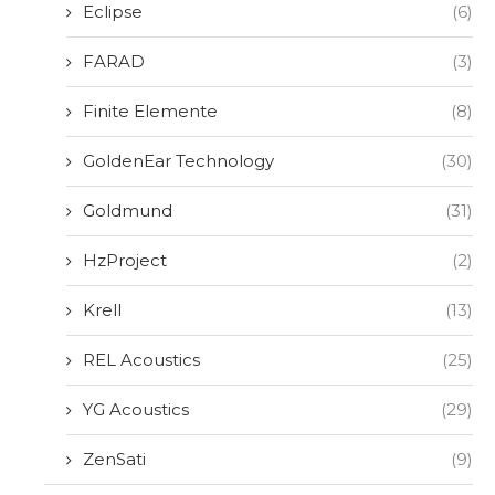
Eclipse
(6)
FARAD
(3)
Finite Elemente
(8)
GoldenEar Technology
(30)
Goldmund
(31)
HzProject
(2)
Krell
(13)
REL Acoustics
(25)
YG Acoustics
(29)
ZenSati
(9)