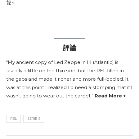
報。
評論
“My ancient copy of Led Zeppelin III (Atlantic) is
usually a little on the thin side, but the REL filled in
the gaps and made it richer and more full-bodied. It
was at this point I realized I’d need a stomping mat if I
wasn’t going to wear out the carpet.”
Read More +
REL
SERIE S