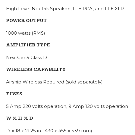
High Level Neutrik Speakon, LFE RCA, and LFE XLR
POWER OUTPUT
1000 watts (RMS)
AMPLIFIER TYPE
NextGen5 Class D
WIRELESS CAPABILITY
Airship Wireless Required (sold separately)
FUSES
5 Amp 220 volts operation, 9 Amp 120 volts operation
W X H X D
17 x 18 x 21.25 in. (430 x 455 x 539 mm)