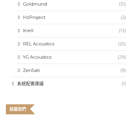
Goldmund
(31)
HzProject
(2)
Krell
(13)
REL Acoustics
(25)
YG Acoustics
(29)
ZenSati
(9)
系統配置建議
(1)
追蹤我們