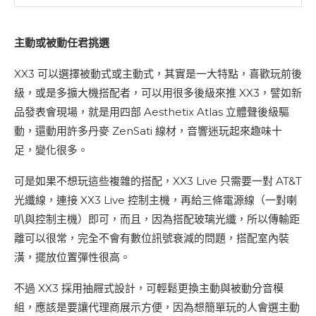
主動或被動任君挑選
XX3 可以選擇被動式或主動式，其實是一大特點，喜歡玩前後
級，或是多擴大機搭配者，可以用很多後級來推 XX3，譬如新
品發表會現場，就是用四部 Aesthetix Atlas 立體聲後級驅
動，還動用許多丹麥 ZenSati 線材，音響迷玩起來趣味十
足，變化很多。
可是如果不想玩這些複雜的搭配，XX3 Live 只需要一對 AT&T
光纖線，連接 XX3 Live 控制主機，再給三條電源線（一對喇
叭與控制主機）即可，而且，因為搭配玻璃光纖，所以傳輸距
離可以很常，完全不會有數位訊號衰減的問題，搭配室內裝
潢，擺放位置彈性很高。
不過 XX3 採用抽屜式設計，可輕鬆更換主動與被動分音模
組，應該是要讓代理商展示方便，因為想簡單玩的人會選主動