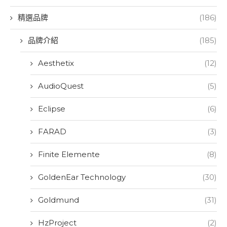
精選品牌
(186)
品牌介紹
(185)
Aesthetix
(12)
AudioQuest
(5)
Eclipse
(6)
FARAD
(3)
Finite Elemente
(8)
GoldenEar Technology
(30)
Goldmund
(31)
HzProject
(2)