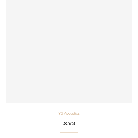
YG Acoustics
XV3