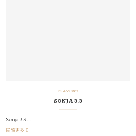
YG Acoustics
SONJA 3.3
Sonja 3.3 …
閱讀更多