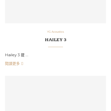
YG Acoustics
HAILEY 3
Hailey 3 提 …
閱讀更多