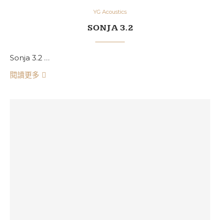
YG Acoustics
SONJA 3.2
Sonja 3.2 …
閱讀更多