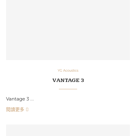
YG Acoustics
VANTAGE 3
Vantage 3 …
閱讀更多