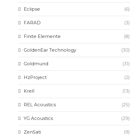
Eclipse
(6)
FARAD
(3)
Finite Elemente
(8)
GoldenEar Technology
(30)
Goldmund
(31)
HzProject
(2)
Krell
(13)
REL Acoustics
(25)
YG Acoustics
(29)
ZenSati
(9)