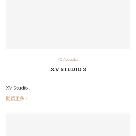
YG Acoustics
XV STUDIO 3
XV Studio …
閱讀更多