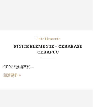
Finite Elemente
FINITE ELEMENTE – CERABASE
CERAPUC
CERA° 技術基於 …
閱讀更多