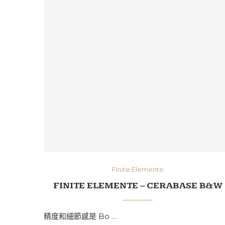
Finite Elemente
FINITE ELEMENTE – CERABASE B&W
精度和細節感是 Bo …