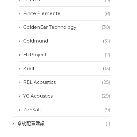
Finite Elemente
(8)
GoldenEar Technology
(30)
Goldmund
(31)
HzProject
(2)
Krell
(13)
REL Acoustics
(25)
YG Acoustics
(29)
ZenSati
(9)
系統配置建議
(1)