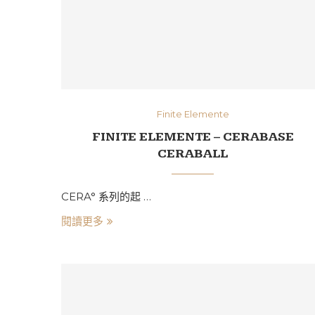
Finite Elemente
FINITE ELEMENTE – CERABASE
CERABALL
CERA° 系列的起 …
閱讀更多